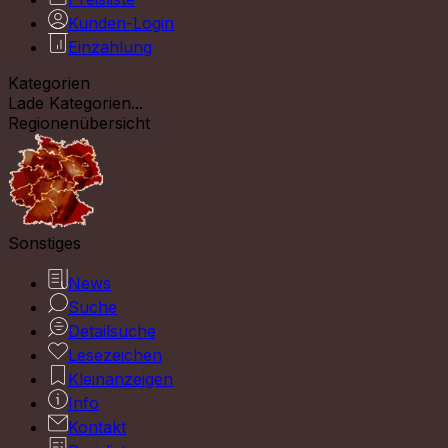
Kunden-Login
Einzahlung
Kategorien
Lade Kategorien...
Regionenübersicht
Sonstiges
News
Suche
Detailsuche
Lesezeichen
Kleinanzeigen
Info
Kontakt