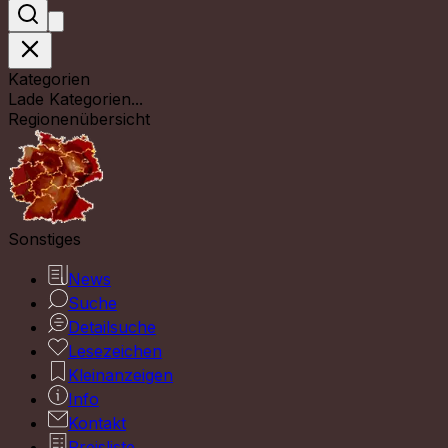
Kategorien
Lade Kategorien...
Regionenübersicht
Sonstiges
News
Suche
Detailsuche
Lesezeichen
Kleinanzeigen
Info
Kontakt
Preisliste