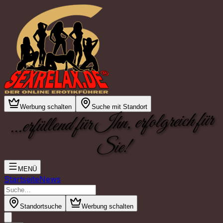
Werbung schalten
Suche mit Standort
...erfüllend für Ihn, erfolgreich für
Sie!
MENÜ
Startseite
News
Standortsuche
Werbung schalten