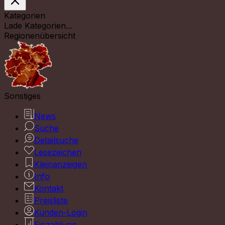
Kategorien
Lade Kategorien...
Regionenübersicht
Sonstiges
News
Suche
Detailsuche
Lesezeichen
Kleinanzeigen
Info
Kontakt
Preisliste
Kunden-Login
Einzahlung