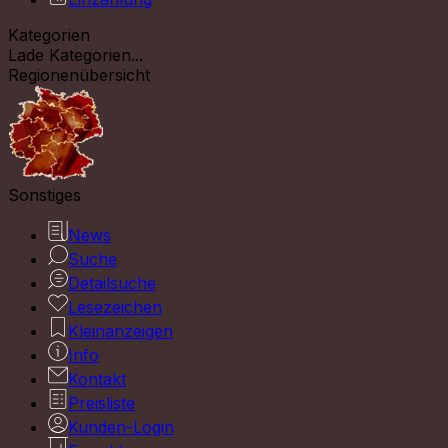
Kategorien
Lade Kategorien...
Regionenübersicht
Sonstiges
News
Suche
Detailsuche
Lesezeichen
Kleinanzeigen
Info
Kontakt
Preisliste
Kunden-Login