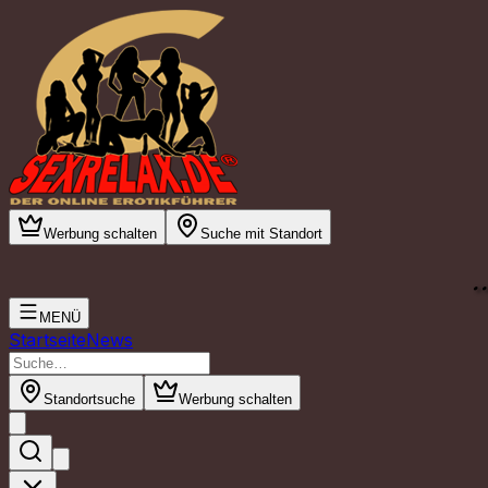
Werbung schalten
Suche mit Standort
.
MENÜ
Startseite
News
Standortsuche
Werbung schalten