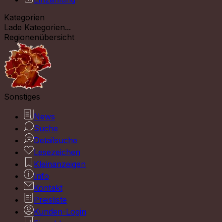
Kategorien
Lade Kategorien...
Regionenübersicht
Sonstiges
News
Suche
Detailsuche
Lesezeichen
Kleinanzeigen
Info
Kontakt
Preisliste
Kunden-Login