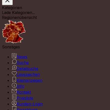
Kategorien
Lade Kategorien...
Regionenübersicht
Sonstiges
News
Suche
Detailsuche
Lesezeichen
Kleinanzeigen
Info
Kontakt
Preisliste
Kunden-Login
Einzahlung