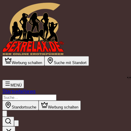
Werbung schalten
Suche mit Standort
.
MENÜ
Startseite
News
Standortsuche
Werbung schalten