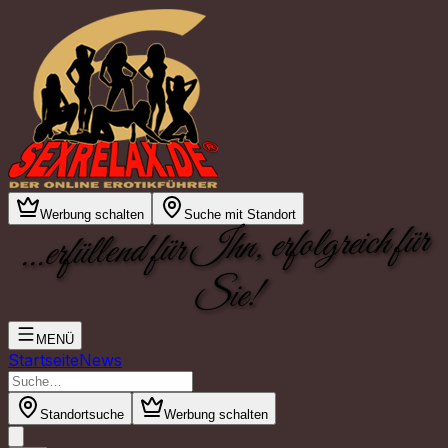
Werbung schalten
Suche mit Standort
...erfüllend für Ihn, erfolgreich für
Sie!
MENÜ
Startseite
News
Standortsuche
Werbung schalten