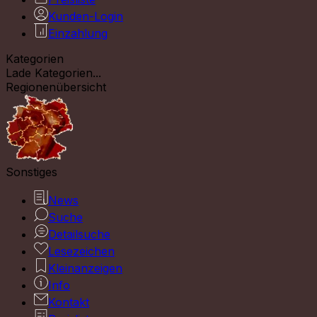
Kunden-Login
Einzahlung
Kategorien
Lade Kategorien...
Regionenübersicht
Sonstiges
News
Suche
Detailsuche
Lesezeichen
Kleinanzeigen
Info
Kontakt