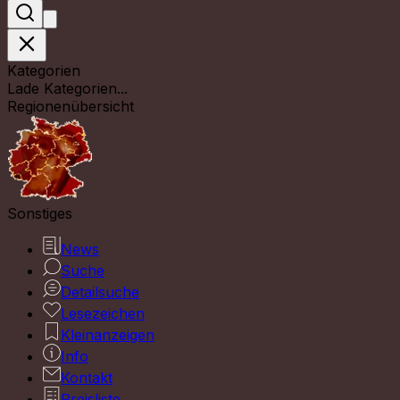
Kategorien
Lade Kategorien...
Regionenübersicht
Sonstiges
News
Suche
Detailsuche
Lesezeichen
Kleinanzeigen
Info
Kontakt
Preisliste