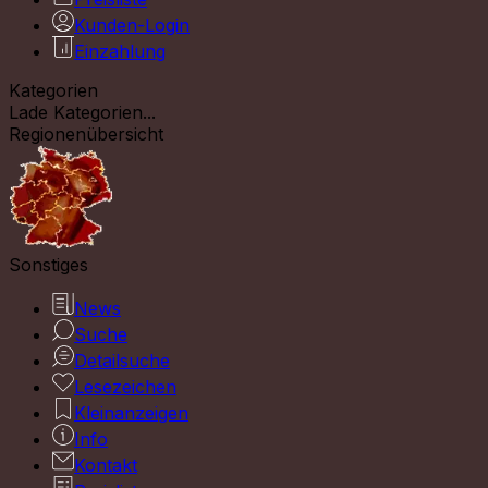
Kunden-Login
Einzahlung
Kategorien
Lade Kategorien...
Regionenübersicht
Sonstiges
News
Suche
Detailsuche
Lesezeichen
Kleinanzeigen
Info
Kontakt