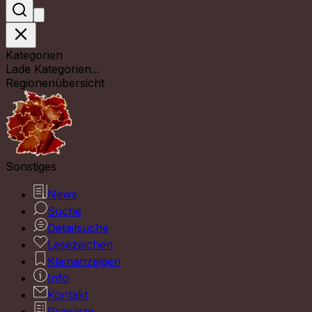
Kategorien
Lade Kategorien...
Regionenübersicht
Sonstiges
News
Suche
Detailsuche
Lesezeichen
Kleinanzeigen
Info
Kontakt
Preisliste