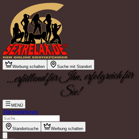
Werbung schalten
Suche mit Standort
...erfüllend für Ihn, erfolgreich für
Sie!
MENÜ
Startseite
News
Standortsuche
Werbung schalten