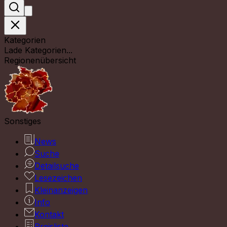
Kategorien
Lade Kategorien...
Regionenübersicht
Sonstiges
News
Suche
Detailsuche
Lesezeichen
Kleinanzeigen
Info
Kontakt
Preisliste