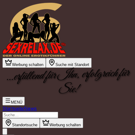
Werbung schalten
Suche mit Standort
...erfüllend für Ihn, erfolgreich für
Sie!
MENÜ
Startseite
News
Standortsuche
Werbung schalten