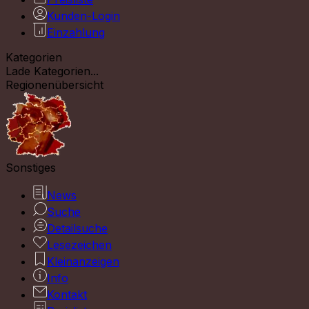
Kunden-Login
Einzahlung
Kategorien
Lade Kategorien...
Regionenübersicht
Sonstiges
News
Suche
Detailsuche
Lesezeichen
Kleinanzeigen
Info
Kontakt