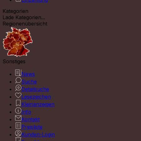
Kategorien
Lade Kategorien...
Regionenübersicht
Sonstiges
News
Suche
Detailsuche
Lesezeichen
Kleinanzeigen
Info
Kontakt
Preisliste
Kunden-Login