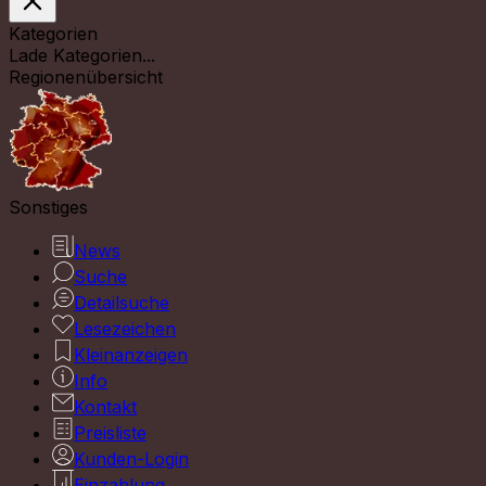
Kategorien
Lade Kategorien...
Regionenübersicht
Sonstiges
News
Suche
Detailsuche
Lesezeichen
Kleinanzeigen
Info
Kontakt
Preisliste
Kunden-Login
Einzahlung