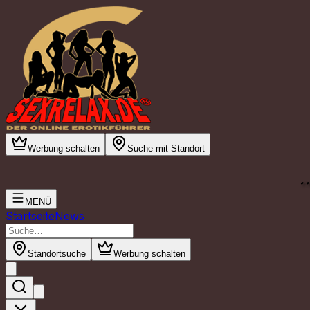
Werbung schalten
Suche mit Standort
.
MENÜ
Startseite
News
Standortsuche
Werbung schalten