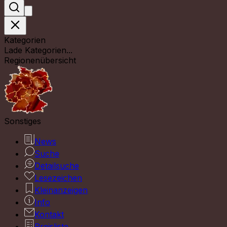
Kategorien
Lade Kategorien...
Regionenübersicht
Sonstiges
News
Suche
Detailsuche
Lesezeichen
Kleinanzeigen
Info
Kontakt
Preisliste