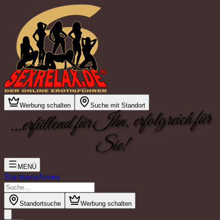
Werbung schalten
Suche mit Standort
...erfüllend für Ihn, erfolgreich für
Sie!
MENÜ
Startseite
News
Standortsuche
Werbung schalten