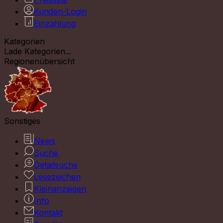
Kunden-Login
Einzahlung
Kategorien
Lade Kategorien...
Regionenübersicht
Sonstiges
News
Suche
Detailsuche
Lesezeichen
Kleinanzeigen
Info
Kontakt