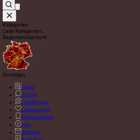
Kategorien
Lade Kategorien...
Regionenübersicht
Sonstiges
News
Suche
Detailsuche
Lesezeichen
Kleinanzeigen
Info
Kontakt
Preisliste