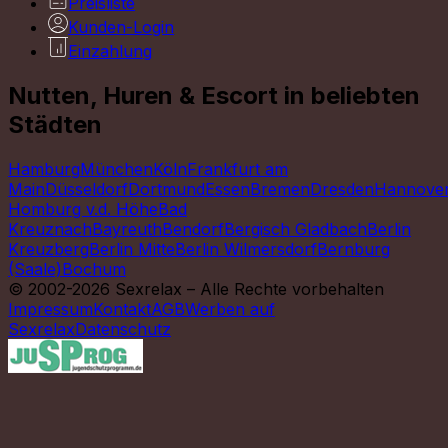
Preisliste
Kunden-Login
Einzahlung
Nutten, Huren & Escort in beliebten
Städten
Hamburg
München
Köln
Frankfurt am
Main
Düsseldorf
Dortmund
Essen
Bremen
Dresden
Hannove
Homburg v.d. Höhe
Bad
Kreuznach
Bayreuth
Bendorf
Bergisch Gladbach
Berlin
Kreuzberg
Berlin Mitte
Berlin Wilmersdorf
Bernburg
(Saale)
Bochum
© 2002-2026 Sexrelax – Alle Rechte vorbehalten
Impressum
Kontakt
AGB
Werben auf
Sexrelax
Datenschutz