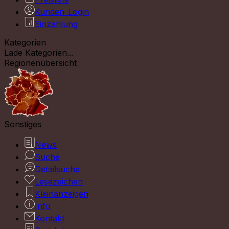
Kunden-Login
Einzahlung
Kategorien
Lade Kategorien...
Regionenübersicht
Sonstiges
News
Suche
Detailsuche
Lesezeichen
Kleinanzeigen
Info
Kontakt