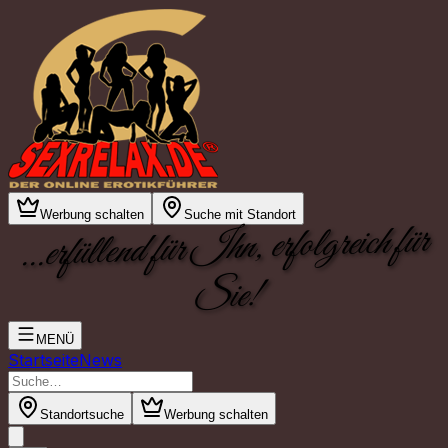
Werbung schalten
Suche mit Standort
...erfüllend für Ihn, erfolgreich für
Sie!
MENÜ
Startseite
News
Standortsuche
Werbung schalten