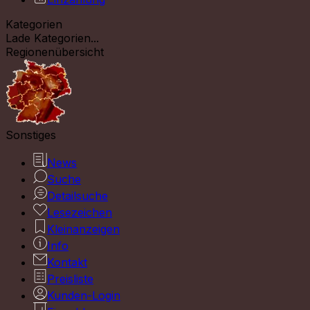
Kategorien
Lade Kategorien...
Regionenübersicht
Sonstiges
News
Suche
Detailsuche
Lesezeichen
Kleinanzeigen
Info
Kontakt
Preisliste
Kunden-Login