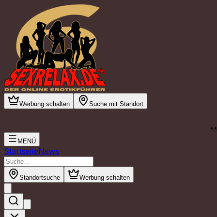
Werbung schalten
Suche mit Standort
.
MENÜ
Startseite
News
Standortsuche
Werbung schalten