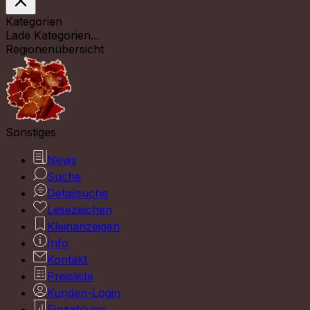
Kategorien
Lade Kategorien...
Regionenübersicht
Sonstiges
News
Suche
Detailsuche
Lesezeichen
Kleinanzeigen
Info
Kontakt
Preisliste
Kunden-Login
Einzahlung