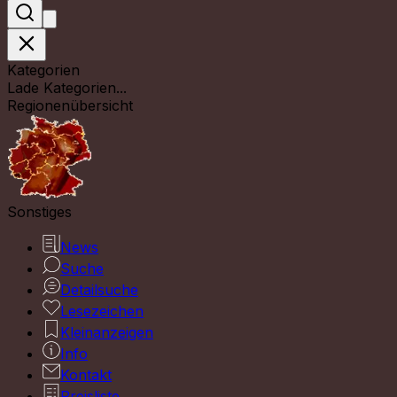
Kategorien
Lade Kategorien...
Regionenübersicht
Sonstiges
News
Suche
Detailsuche
Lesezeichen
Kleinanzeigen
Info
Kontakt
Preisliste