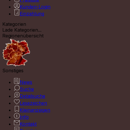
Kunden-Login
Einzahlung
Kategorien
Lade Kategorien...
Regionenübersicht
Sonstiges
News
Suche
Detailsuche
Lesezeichen
Kleinanzeigen
Info
Kontakt