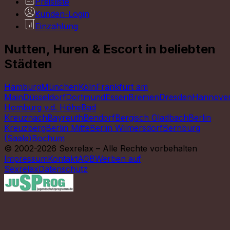
Preisliste
Kunden-Login
Einzahlung
Nutten, Huren & Escort in beliebten
Städten
Hamburg
München
Köln
Frankfurt am
Main
Düsseldorf
Dortmund
Essen
Bremen
Dresden
Hannove
Homburg v.d. Höhe
Bad
Kreuznach
Bayreuth
Bendorf
Bergisch Gladbach
Berlin
Kreuzberg
Berlin Mitte
Berlin Wilmersdorf
Bernburg
(Saale)
Bochum
© 2002-2026 Sexrelax – Alle Rechte vorbehalten
Impressum
Kontakt
AGB
Werben auf
Sexrelax
Datenschutz