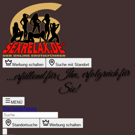
Werbung schalten
Suche mit Standort
...erfüllend für Ihn, erfolgreich für
Sie!
MENÜ
Startseite
News
Standortsuche
Werbung schalten