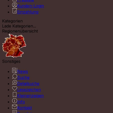
Kunden-Login
Einzahlung
Kategorien
Lade Kategorien...
Regionenübersicht
Sonstiges
News
Suche
Detailsuche
Lesezeichen
Kleinanzeigen
Info
Kontakt