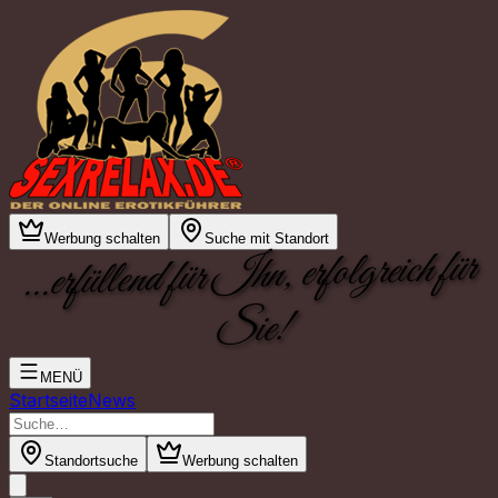
Werbung schalten
Suche mit Standort
...erfüllend für Ihn, erfolgreich für
Sie!
MENÜ
Startseite
News
Standortsuche
Werbung schalten