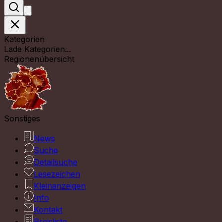
Kategorien
Lade Kategorien...
Regionenübersicht
Sonstiges
News
Suche
Detailsuche
Lesezeichen
Kleinanzeigen
Info
Kontakt
Preisliste