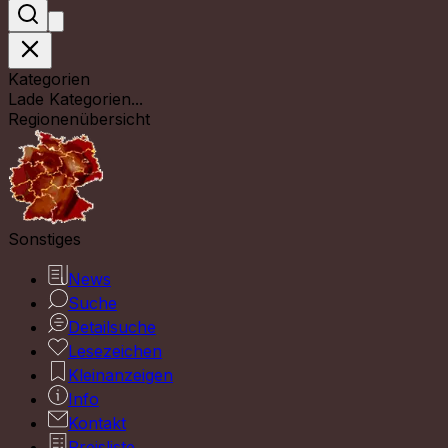
Kategorien
Lade Kategorien...
Regionenübersicht
Sonstiges
News
Suche
Detailsuche
Lesezeichen
Kleinanzeigen
Info
Kontakt
Preisliste