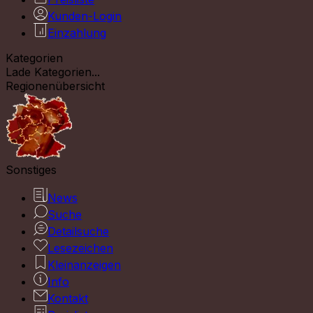
Kunden-Login
Einzahlung
Kategorien
Lade Kategorien...
Regionenübersicht
Sonstiges
News
Suche
Detailsuche
Lesezeichen
Kleinanzeigen
Info
Kontakt