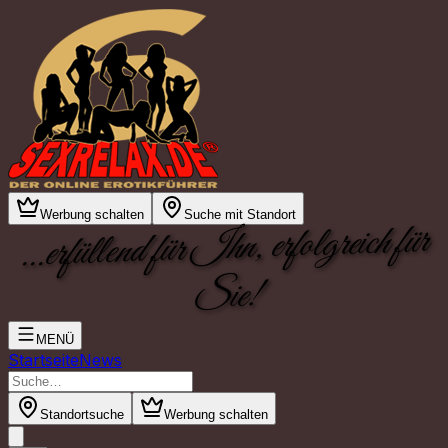
Werbung schalten
Suche mit Standort
...erfüllend für Ihn, erfolgreich für
Sie!
MENÜ
Startseite
News
Standortsuche
Werbung schalten