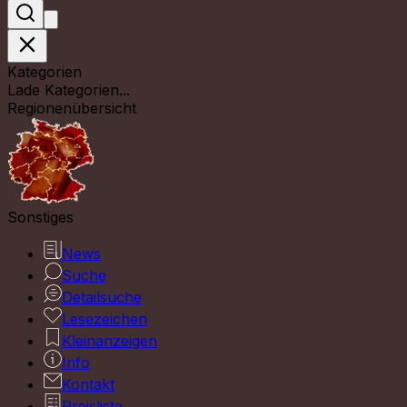
Kategorien
Lade Kategorien...
Regionenübersicht
Sonstiges
News
Suche
Detailsuche
Lesezeichen
Kleinanzeigen
Info
Kontakt
Preisliste