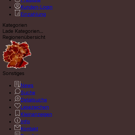
Kunden-Login
Einzahlung
Kategorien
Lade Kategorien...
Regionenübersicht
Sonstiges
News
Suche
Detailsuche
Lesezeichen
Kleinanzeigen
Info
Kontakt