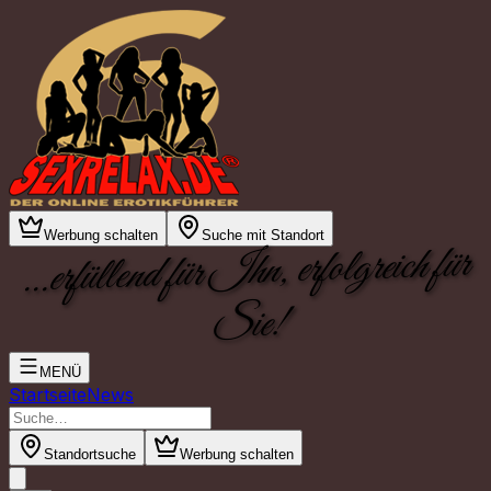
Werbung schalten
Suche mit Standort
...erfüllend für Ihn, erfolgreich für
Sie!
MENÜ
Startseite
News
Standortsuche
Werbung schalten