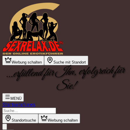
Werbung schalten
Suche mit Standort
...erfüllend für Ihn, erfolgreich für
Sie!
MENÜ
Startseite
News
Standortsuche
Werbung schalten