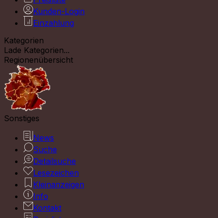
Kunden-Login
Einzahlung
Kategorien
Lade Kategorien...
Regionenübersicht
Sonstiges
News
Suche
Detailsuche
Lesezeichen
Kleinanzeigen
Info
Kontakt