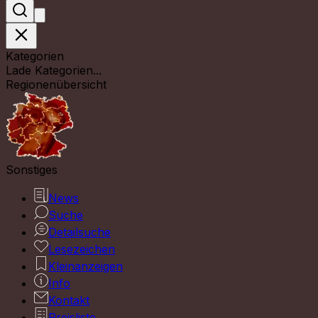
Kategorien
Lade Kategorien...
Regionenübersicht
Sonstiges
News
Suche
Detailsuche
Lesezeichen
Kleinanzeigen
Info
Kontakt
Preisliste