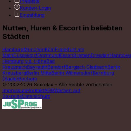
Preisliste
Kunden-Login
Einzahlung
Nutten, Huren & Escort in beliebten
Städten
Hamburg
München
Köln
Frankfurt am
Main
Düsseldorf
Dortmund
Essen
Bremen
Dresden
Hannove
Homburg v.d. Höhe
Bad
Kreuznach
Bayreuth
Bendorf
Bergisch Gladbach
Berlin
Kreuzberg
Berlin Mitte
Berlin Wilmersdorf
Bernburg
(Saale)
Bochum
© 2002-2026 Sexrelax – Alle Rechte vorbehalten
Impressum
Kontakt
AGB
Werben auf
Sexrelax
Datenschutz