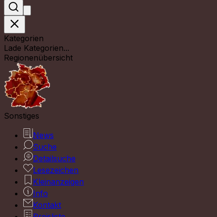
Kategorien
Lade Kategorien...
Regionenübersicht
Sonstiges
News
Suche
Detailsuche
Lesezeichen
Kleinanzeigen
Info
Kontakt
Preisliste