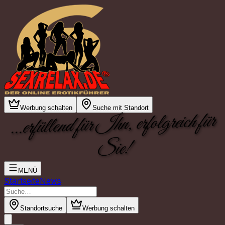
Werbung schalten
Suche mit Standort
...erfüllend für Ihn, erfolgreich für
Sie!
MENÜ
Startseite
News
Standortsuche
Werbung schalten