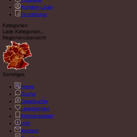
Kunden-Login
Einzahlung
Kategorien
Lade Kategorien...
Regionenübersicht
Sonstiges
News
Suche
Detailsuche
Lesezeichen
Kleinanzeigen
Info
Kontakt