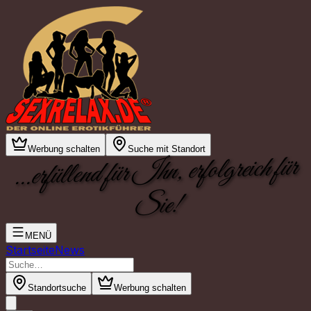
Werbung schalten
Suche mit Standort
...erfüllend für Ihn, erfolgreich für
Sie!
MENÜ
Startseite
News
Standortsuche
Werbung schalten