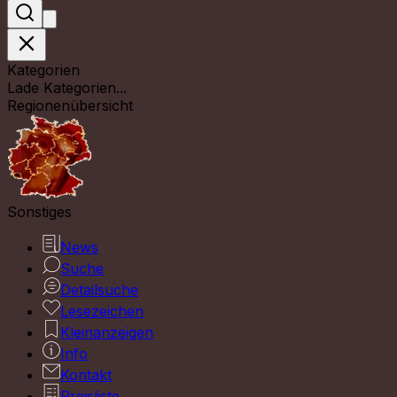
Kategorien
Lade Kategorien...
Regionenübersicht
Sonstiges
News
Suche
Detailsuche
Lesezeichen
Kleinanzeigen
Info
Kontakt
Preisliste