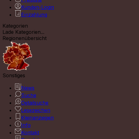
Kunden-Login
Einzahlung
Kategorien
Lade Kategorien...
Regionenübersicht
Sonstiges
News
Suche
Detailsuche
Lesezeichen
Kleinanzeigen
Info
Kontakt