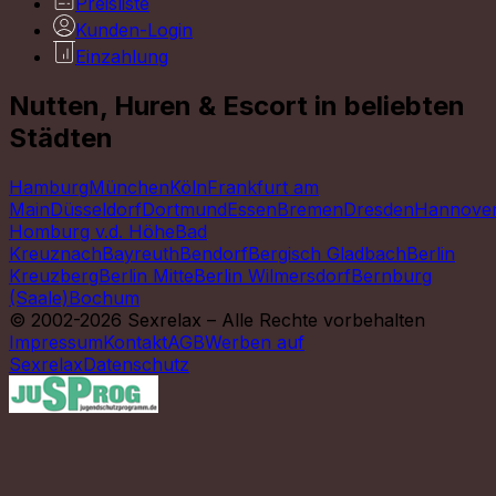
Preisliste
Kunden-Login
Einzahlung
Nutten, Huren & Escort in beliebten
Städten
Hamburg
München
Köln
Frankfurt am
Main
Düsseldorf
Dortmund
Essen
Bremen
Dresden
Hannove
Homburg v.d. Höhe
Bad
Kreuznach
Bayreuth
Bendorf
Bergisch Gladbach
Berlin
Kreuzberg
Berlin Mitte
Berlin Wilmersdorf
Bernburg
(Saale)
Bochum
© 2002-2026 Sexrelax – Alle Rechte vorbehalten
Impressum
Kontakt
AGB
Werben auf
Sexrelax
Datenschutz