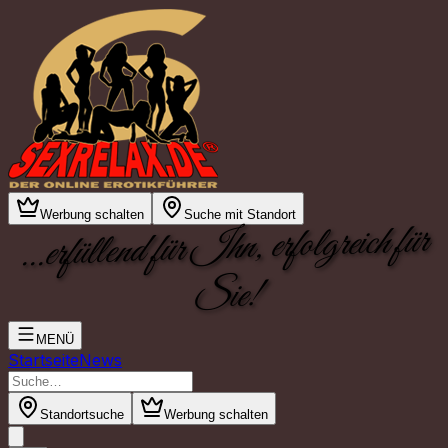
Werbung schalten
Suche mit Standort
...erfüllend für Ihn, erfolgreich für
Sie!
MENÜ
Startseite
News
Standortsuche
Werbung schalten