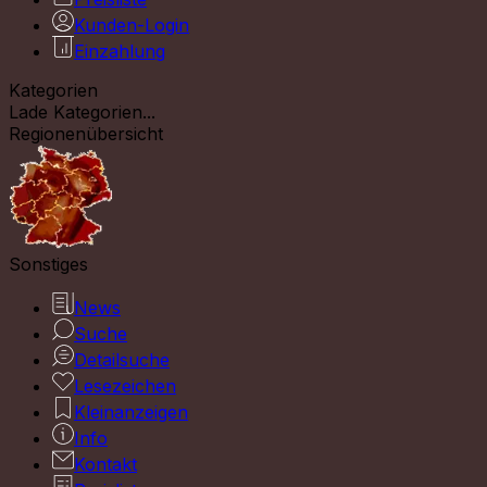
Kunden-Login
Einzahlung
Kategorien
Lade Kategorien...
Regionenübersicht
Sonstiges
News
Suche
Detailsuche
Lesezeichen
Kleinanzeigen
Info
Kontakt