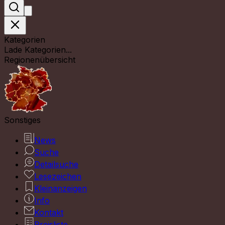
Kategorien
Lade Kategorien...
Regionenübersicht
Sonstiges
News
Suche
Detailsuche
Lesezeichen
Kleinanzeigen
Info
Kontakt
Preisliste