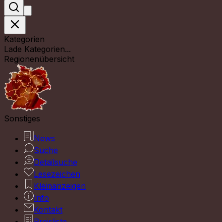
Kategorien
Lade Kategorien...
Regionenübersicht
Sonstiges
News
Suche
Detailsuche
Lesezeichen
Kleinanzeigen
Info
Kontakt
Preisliste