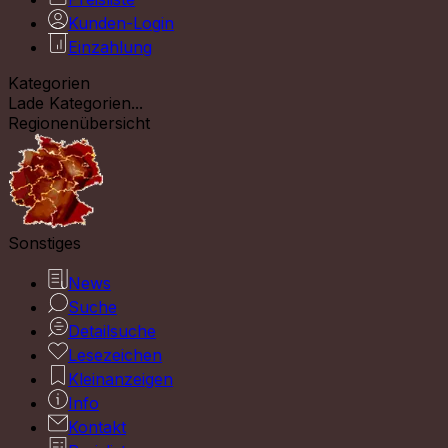
Kunden-Login
Einzahlung
Kategorien
Lade Kategorien...
Regionenübersicht
Sonstiges
News
Suche
Detailsuche
Lesezeichen
Kleinanzeigen
Info
Kontakt