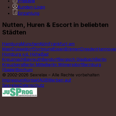
Preisliste
Kunden-Login
Einzahlung
Nutten, Huren & Escort in beliebten
Städten
Hamburg
München
Köln
Frankfurt am
Main
Düsseldorf
Dortmund
Essen
Bremen
Dresden
Hannove
Homburg v.d. Höhe
Bad
Kreuznach
Bayreuth
Bendorf
Bergisch Gladbach
Berlin
Kreuzberg
Berlin Mitte
Berlin Wilmersdorf
Bernburg
(Saale)
Bochum
© 2002-2026 Sexrelax – Alle Rechte vorbehalten
Impressum
Kontakt
AGB
Werben auf
Sexrelax
Datenschutz