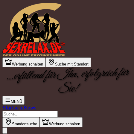
Werbung schalten
Suche mit Standort
...erfüllend für Ihn, erfolgreich für
Sie!
MENÜ
Startseite
News
Standortsuche
Werbung schalten