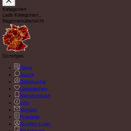
Kategorien
Lade Kategorien...
Regionenübersicht
Sonstiges
News
Suche
Detailsuche
Lesezeichen
Kleinanzeigen
Info
Kontakt
Preisliste
Kunden-Login
Einzahlung