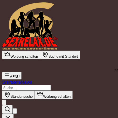
Werbung schalten
Suche mit Standort
.
MENÜ
Startseite
News
Standortsuche
Werbung schalten