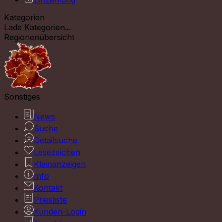
Kategorien
Lade Kategorien...
Regionenübersicht
Sonstiges
News
Suche
Detailsuche
Lesezeichen
Kleinanzeigen
Info
Kontakt
Preisliste
Kunden-Login