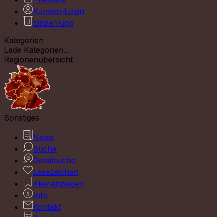
Kunden-Login
Einzahlung
Kategorien
Lade Kategorien...
Regionenübersicht
Sonstiges
News
Suche
Detailsuche
Lesezeichen
Kleinanzeigen
Info
Kontakt