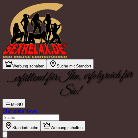
Werbung schalten
Suche mit Standort
...erfüllend für Ihn, erfolgreich für
Sie!
MENÜ
Startseite
News
Standortsuche
Werbung schalten