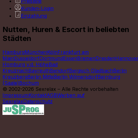
Preisliste
Kunden-Login
Einzahlung
Nutten, Huren & Escort in beliebten
Städten
Hamburg
München
Köln
Frankfurt am
Main
Düsseldorf
Dortmund
Essen
Bremen
Dresden
Hannove
Homburg v.d. Höhe
Bad
Kreuznach
Bayreuth
Bendorf
Bergisch Gladbach
Berlin
Kreuzberg
Berlin Mitte
Berlin Wilmersdorf
Bernburg
(Saale)
Bochum
© 2002-2026 Sexrelax – Alle Rechte vorbehalten
Impressum
Kontakt
AGB
Werben auf
Sexrelax
Datenschutz