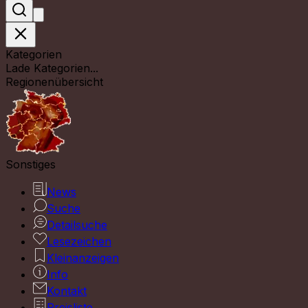
Kategorien
Lade Kategorien...
Regionenübersicht
Sonstiges
News
Suche
Detailsuche
Lesezeichen
Kleinanzeigen
Info
Kontakt
Preisliste