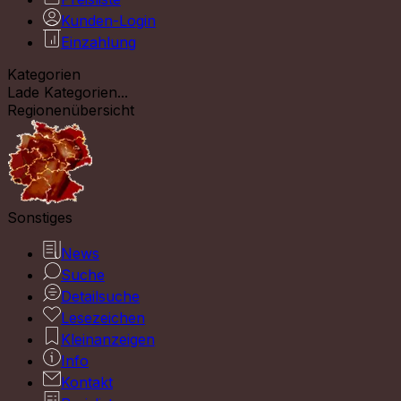
Kunden-Login
Einzahlung
Kategorien
Lade Kategorien...
Regionenübersicht
Sonstiges
News
Suche
Detailsuche
Lesezeichen
Kleinanzeigen
Info
Kontakt