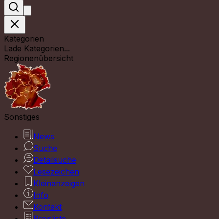
Kategorien
Lade Kategorien...
Regionenübersicht
Sonstiges
News
Suche
Detailsuche
Lesezeichen
Kleinanzeigen
Info
Kontakt
Preisliste