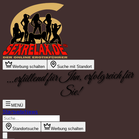
Werbung schalten
Suche mit Standort
...erfüllend für Ihn, erfolgreich für
Sie!
MENÜ
Startseite
News
Standortsuche
Werbung schalten