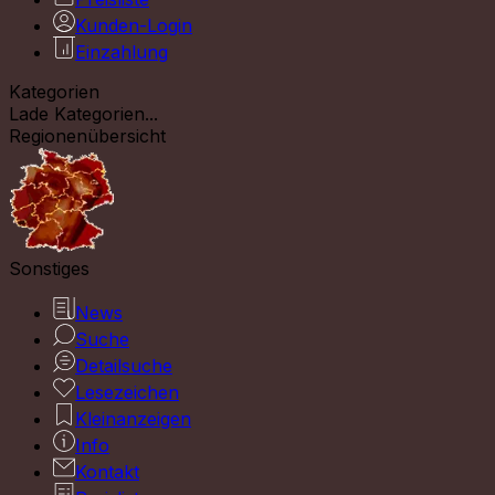
Kunden-Login
Einzahlung
Kategorien
Lade Kategorien...
Regionenübersicht
Sonstiges
News
Suche
Detailsuche
Lesezeichen
Kleinanzeigen
Info
Kontakt