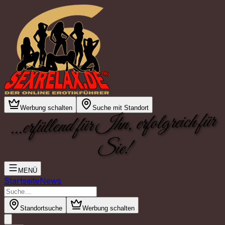
Werbung schalten
Suche mit Standort
...erfüllend für Ihn, erfolgreich für
Sie!
MENÜ
Startseite
News
Standortsuche
Werbung schalten