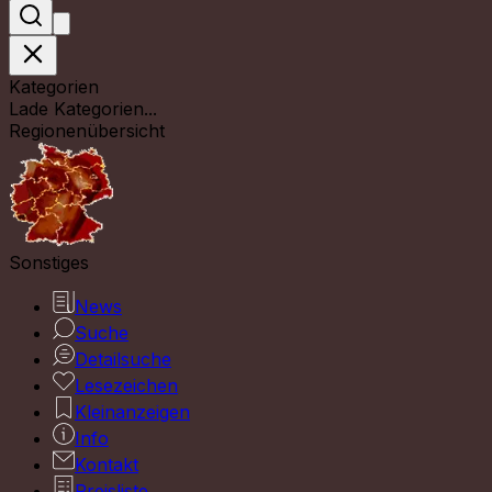
Kategorien
Lade Kategorien...
Regionenübersicht
Sonstiges
News
Suche
Detailsuche
Lesezeichen
Kleinanzeigen
Info
Kontakt
Preisliste