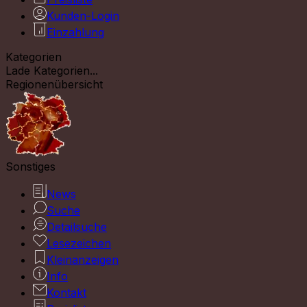
Kunden-Login
Einzahlung
Kategorien
Lade Kategorien...
Regionenübersicht
Sonstiges
News
Suche
Detailsuche
Lesezeichen
Kleinanzeigen
Info
Kontakt