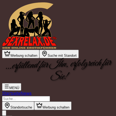
Werbung schalten
Suche mit Standort
...erfüllend für Ihn, erfolgreich für
Sie!
MENÜ
Startseite
News
Standortsuche
Werbung schalten