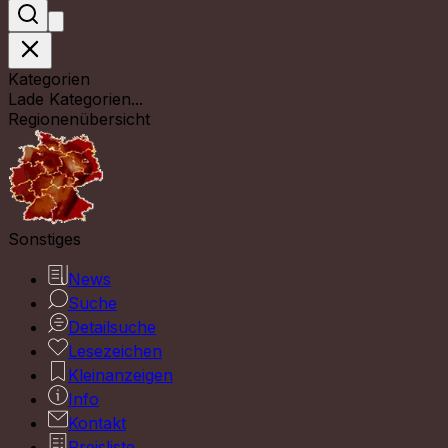
Kategorien
Lade Kategorien...
Regionenübersicht
Sonstiges
News
Suche
Detailsuche
Lesezeichen
Kleinanzeigen
Info
Kontakt
Preisliste