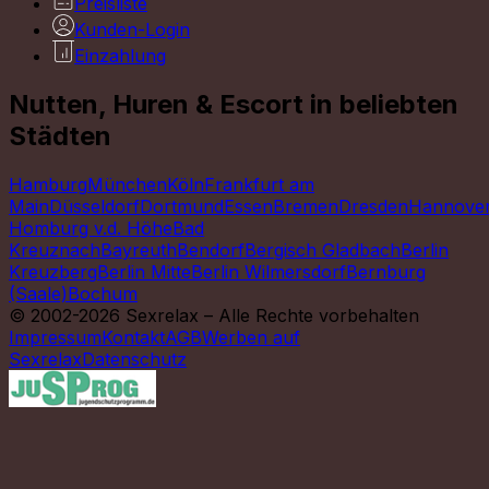
Preisliste
Kunden-Login
Einzahlung
Nutten, Huren & Escort in beliebten
Städten
Hamburg
München
Köln
Frankfurt am
Main
Düsseldorf
Dortmund
Essen
Bremen
Dresden
Hannove
Homburg v.d. Höhe
Bad
Kreuznach
Bayreuth
Bendorf
Bergisch Gladbach
Berlin
Kreuzberg
Berlin Mitte
Berlin Wilmersdorf
Bernburg
(Saale)
Bochum
© 2002-2026 Sexrelax – Alle Rechte vorbehalten
Impressum
Kontakt
AGB
Werben auf
Sexrelax
Datenschutz