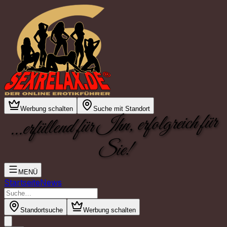
Werbung schalten
Suche mit Standort
...erfüllend für Ihn, erfolgreich für
Sie!
MENÜ
Startseite
News
Standortsuche
Werbung schalten