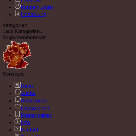
Kunden-Login
Einzahlung
Kategorien
Lade Kategorien...
Regionenübersicht
Sonstiges
News
Suche
Detailsuche
Lesezeichen
Kleinanzeigen
Info
Kontakt