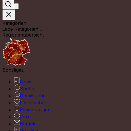
Kategorien
Lade Kategorien...
Regionenübersicht
Sonstiges
News
Suche
Detailsuche
Lesezeichen
Kleinanzeigen
Info
Kontakt
Preisliste