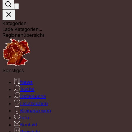
Kategorien
Lade Kategorien...
Regionenübersicht
Sonstiges
News
Suche
Detailsuche
Lesezeichen
Kleinanzeigen
Info
Kontakt
Preisliste