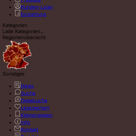
Kunden-Login
Einzahlung
Kategorien
Lade Kategorien...
Regionenübersicht
Sonstiges
News
Suche
Detailsuche
Lesezeichen
Kleinanzeigen
Info
Kontakt