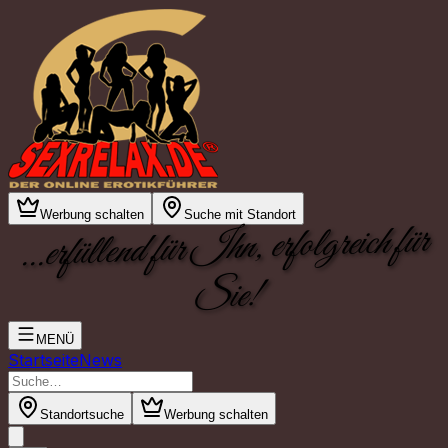
Werbung schalten
Suche mit Standort
...erfüllend für Ihn, erfolgreich für
Sie!
MENÜ
Startseite
News
Standortsuche
Werbung schalten