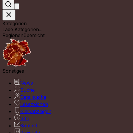
Kategorien
Lade Kategorien...
Regionenübersicht
Sonstiges
News
Suche
Detailsuche
Lesezeichen
Kleinanzeigen
Info
Kontakt
Preisliste