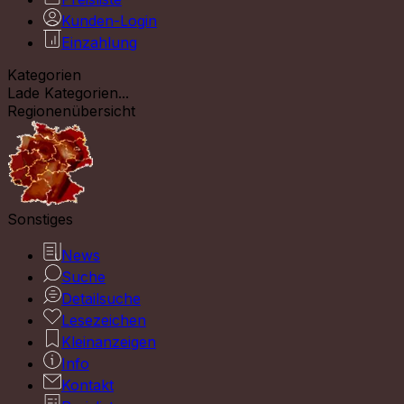
Kunden-Login
Einzahlung
Kategorien
Lade Kategorien...
Regionenübersicht
Sonstiges
News
Suche
Detailsuche
Lesezeichen
Kleinanzeigen
Info
Kontakt