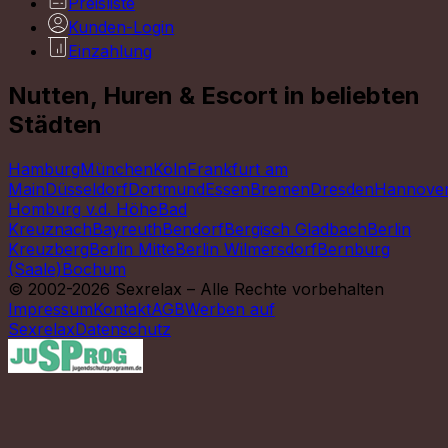
Preisliste
Kunden-Login
Einzahlung
Nutten, Huren & Escort in beliebten
Städten
Hamburg
München
Köln
Frankfurt am
Main
Düsseldorf
Dortmund
Essen
Bremen
Dresden
Hannove
Homburg v.d. Höhe
Bad
Kreuznach
Bayreuth
Bendorf
Bergisch Gladbach
Berlin
Kreuzberg
Berlin Mitte
Berlin Wilmersdorf
Bernburg
(Saale)
Bochum
© 2002-2026 Sexrelax – Alle Rechte vorbehalten
Impressum
Kontakt
AGB
Werben auf
Sexrelax
Datenschutz