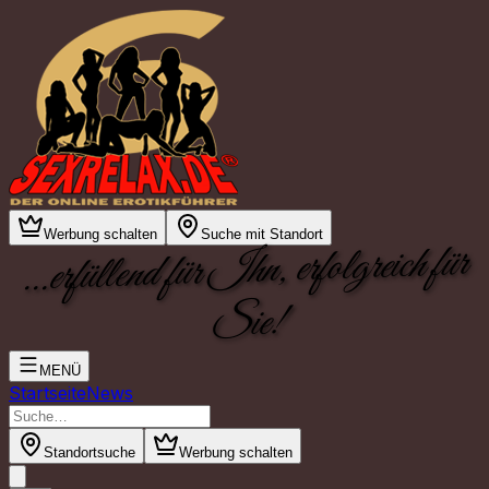
Werbung schalten
Suche mit Standort
...erfüllend für Ihn, erfolgreich für
Sie!
MENÜ
Startseite
News
Standortsuche
Werbung schalten