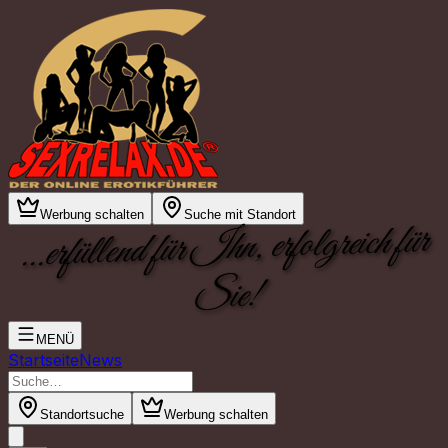
Werbung schalten
Suche mit Standort
...erfüllend für Ihn, erfolgreich für
Sie!
MENÜ
Startseite
News
Standortsuche
Werbung schalten