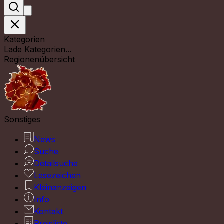
Kategorien
Lade Kategorien...
Regionenübersicht
Sonstiges
News
Suche
Detailsuche
Lesezeichen
Kleinanzeigen
Info
Kontakt
Preisliste