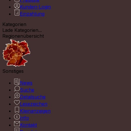
Kunden-Login
Einzahlung
Kategorien
Lade Kategorien...
Regionenübersicht
Sonstiges
News
Suche
Detailsuche
Lesezeichen
Kleinanzeigen
Info
Kontakt